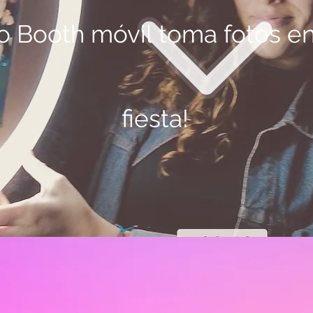
o Booth móvil toma fotos en
fiesta!