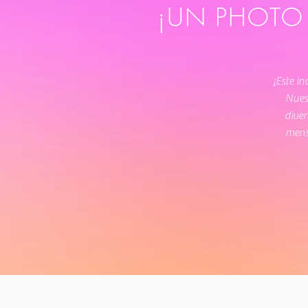
¡UN PHOTO 
¡Este in
Nues
diver
mens