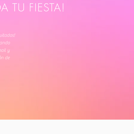
 TU FIESTA!
vitados!
rando
mail y
ón de