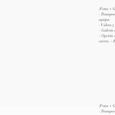
(Fotos + G
- Transpor
equipo.
- Videos y
- Galería 
- Opción 
correo. - 
(Fotos + G
- Transpor