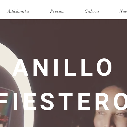
Adicionales
Precios
Galería
Nue
ANILLO
FIESTER