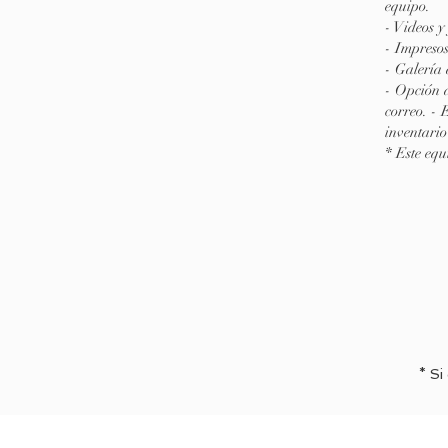
equipo.
- Videos y
- Impresos
- Galería 
- Opción 
correo. - 
inventario
* Este equ
* Si