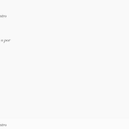
stro
 o por
stro